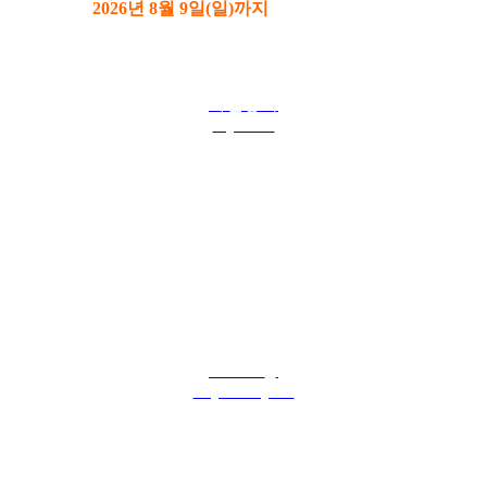
2026년 8월 9일(일)까지
사전등록
Registration
프로그램
Program at a glance